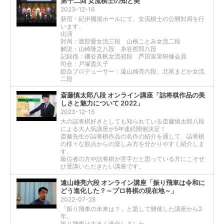
第十二回 女流棋士の知と美
2023-12-16
新宿・紀伊國屋ホールにて、女流棋士の公開対局を行
います。
出演
対局：渡部愛女流三段 山根ことみ女流二段
解説：山崎隆之八段 糸谷哲郎八段
記録係：磯谷真帆女流初段 芦田実里研修会員
司会：戸塚貴久子
総合プロデューサー：遠山雄亮六段、北尾まどか女流
二段
斎藤慎太郎八段 オンライン講座「詰将棋作品の美
しさと魅力について 2022」
2023-12-15
大の詰将棋好きとしても知られている斎藤慎太郎八段
による大人気講座が5年連続開催決定！
斎藤先生が詰将棋作品の名作の紹介を通して、詰将棋
の様々な観点からの楽しみ方を分かりやすく紹介しま
す。
級位者の方や詰将棋が苦手だと思っている方にこそぜ
ひ受講いただきたい講座です。
遠山雄亮六段 オンライン講座「振り飛車は令和に
どう進化した？～プロ将棋の現在地～」
2022-07-28
「振り飛車の未来は？」と題して開催した講座から2
年。
振り飛車は大きく進化しました。