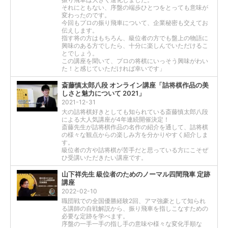
それにともない、序盤の端歩ひとつをとっても意味が
変わったのです。
今回もプロの振り飛車について、企業秘密も交えてお
伝えします。
指す将の方はもちろん、級位者の方でも盤上の物語に
興味のある方でしたら、十分に楽しんでいただけるこ
とでしょう。
この講座を聞いて、プロの将棋にいっそう興味がわい
た！と感じていただければ幸いです」
斎藤慎太郎八段 オンライン講座「詰将棋作品の美
しさと魅力について 2021」
2021-12-31
大の詰将棋好きとしても知られている斎藤慎太郎八段
による大人気講座が4年連続開催決定！
斎藤先生が詰将棋作品の名作の紹介を通して、詰将棋
の様々な観点からの楽しみ方を分かりやすく紹介しま
す。
級位者の方や詰将棋が苦手だと思っている方にこそぜ
ひ受講いただきたい講座です。
山下祥先生 級位者のためのノーマル四間飛車 定跡
講座
2022-02-10
職団戦での全国優勝経験2回、アマ強豪として知られ
る講師の自戦解説から、振り飛車を指しこなすための
必要な定跡を学べます。
序盤の一手一手の指し手の意味や様々な変化手順な