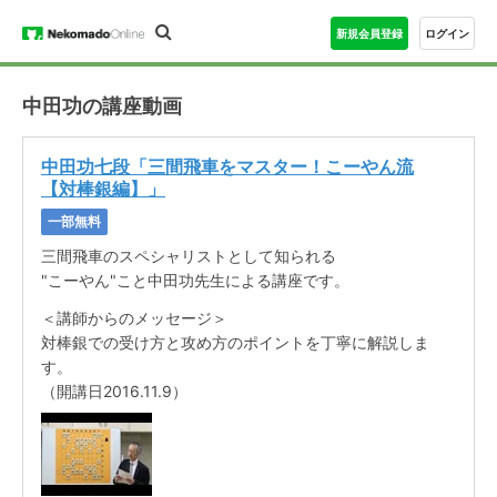
新規会員登録
ログイン
中田功の講座動画
中田功七段「三間飛車をマスター！こーやん流
【対棒銀編】」
一部無料
三間飛車のスペシャリストとして知られる
"こーやん"こと中田功先生による講座です。
＜講師からのメッセージ＞
対棒銀での受け方と攻め方のポイントを丁寧に解説しま
す。
（開講日2016.11.9）