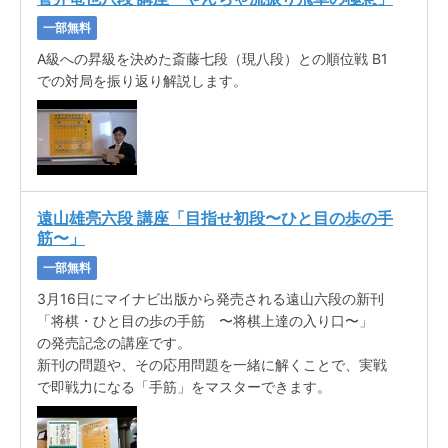
一部無料
A級への昇級を決めた斎藤七段（現八段）との順位戦 B1
での対局を振り返り解説します。
遠山雄亮六段 講座「目指せ初段〜ひと目の歩の手
筋〜」
一部無料
3月16日にマイナビ出版から発売される遠山六段の新刊
「将棋・ひと目の歩の手筋 〜将棋上達の入り口〜」
の発売記念の講座です。
新刊の問題や、その応用問題を一緒に解くことで、実戦
で即戦力になる「手筋」をマスターできます。