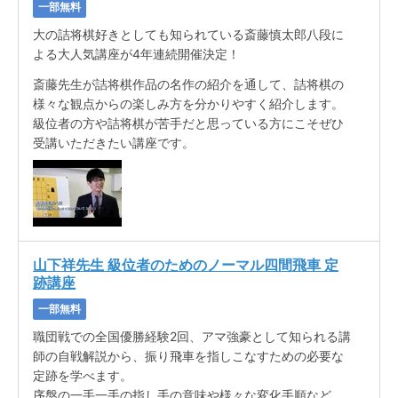
一部無料
大の詰将棋好きとしても知られている斎藤慎太郎八段に
よる大人気講座が4年連続開催決定！
斎藤先生が詰将棋作品の名作の紹介を通して、詰将棋の
様々な観点からの楽しみ方を分かりやすく紹介します。
級位者の方や詰将棋が苦手だと思っている方にこそぜひ
受講いただきたい講座です。
山下祥先生 級位者のためのノーマル四間飛車 定
跡講座
一部無料
職団戦での全国優勝経験2回、アマ強豪として知られる講
師の自戦解説から、振り飛車を指しこなすための必要な
定跡を学べます。
序盤の一手一手の指し手の意味や様々な変化手順など、