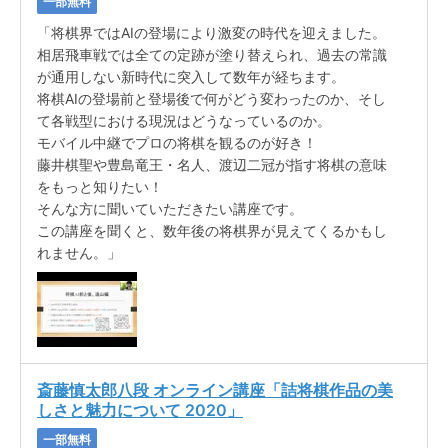
一部無料
「将棋界ではAIの登場により激変の時代を迎えました。
相居飛車戦では全ての定跡が塗り替えられ、過去の常識
が通用しない新時代に突入して数年が経ちます。
将棋AIの登場前と登場後で何がどう変わったのか、そし
て各戦型における現況はどうなっているのか。
モバイル中継でプロの将棋を観るのが好き！
藤井棋聖や豊島竜王・名人、渡辺二冠が指す将棋の意味
をもっと知りたい！
そんな方に聞いていただきたい講座です。
この講座を聞くと、数年後の将棋界が見えてくるかもし
れません。」
斎藤慎太郎八段 オンライン講座「詰将棋作品の美
しさと魅力について 2020」
一部無料