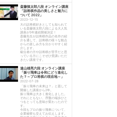
斎藤慎太郎八段 オンライン講座
「詰将棋作品の美しさと魅力に
ついて 2022」
2023-12-15
大の詰将棋好きとしても知られて
いる斎藤慎太郎八段による大人気
講座が5年連続開催決定！
斎藤先生が詰将棋作品の名作の紹
介を通して、詰将棋の様々な観点
からの楽しみ方を分かりやすく紹
介します。
級位者の方や詰将棋が苦手だと思
っている方にこそぜひ受講いただ
きたい講座です。
遠山雄亮六段 オンライン講座
「振り飛車は令和にどう進化し
た？～プロ将棋の現在地～」
2022-07-28
「振り飛車の未来は？」と題して
開催した講座から2年。
振り飛車は大きく進化しました。
それにともない、序盤の端歩ひと
つをとっても意味が変わったので
す。
今回もプロの振り飛車について、
企業秘密も交えてお伝えします。