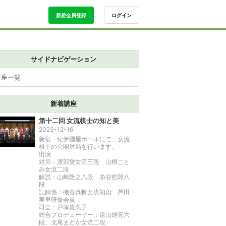
新規会員登録
ログイン
サイドナビゲーション
講座一覧
新着講座
第十二回 女流棋士の知と美
2023-12-16
新宿・紀伊國屋ホールにて、女流
棋士の公開対局を行います。
出演
対局：渡部愛女流三段 山根こと
み女流二段
解説：山崎隆之八段 糸谷哲郎八
段
記録係：磯谷真帆女流初段 芦田
実里研修会員
司会：戸塚貴久子
総合プロデューサー：遠山雄亮六
段、北尾まどか女流二段