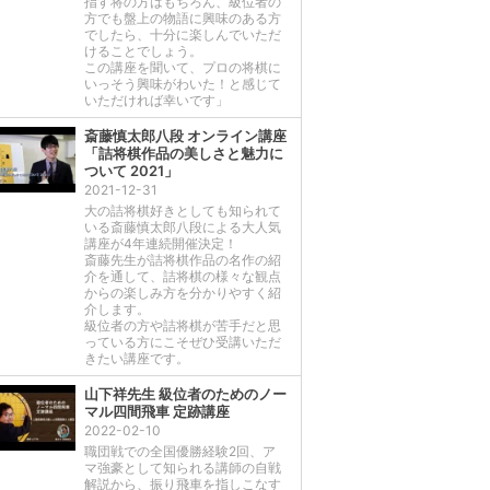
指す将の方はもちろん、級位者の
方でも盤上の物語に興味のある方
でしたら、十分に楽しんでいただ
けることでしょう。
この講座を聞いて、プロの将棋に
いっそう興味がわいた！と感じて
いただければ幸いです」
斎藤慎太郎八段 オンライン講座
「詰将棋作品の美しさと魅力に
ついて 2021」
2021-12-31
大の詰将棋好きとしても知られて
いる斎藤慎太郎八段による大人気
講座が4年連続開催決定！
斎藤先生が詰将棋作品の名作の紹
介を通して、詰将棋の様々な観点
からの楽しみ方を分かりやすく紹
介します。
級位者の方や詰将棋が苦手だと思
っている方にこそぜひ受講いただ
きたい講座です。
山下祥先生 級位者のためのノー
マル四間飛車 定跡講座
2022-02-10
職団戦での全国優勝経験2回、ア
マ強豪として知られる講師の自戦
解説から、振り飛車を指しこなす