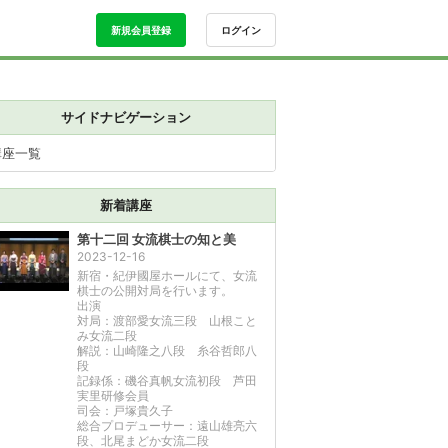
新規会員登録
ログイン
サイドナビゲーション
講座一覧
新着講座
第十二回 女流棋士の知と美
2023-12-16
新宿・紀伊國屋ホールにて、女流
棋士の公開対局を行います。
出演
対局：渡部愛女流三段 山根こと
み女流二段
解説：山崎隆之八段 糸谷哲郎八
段
記録係：磯谷真帆女流初段 芦田
実里研修会員
司会：戸塚貴久子
総合プロデューサー：遠山雄亮六
段、北尾まどか女流二段