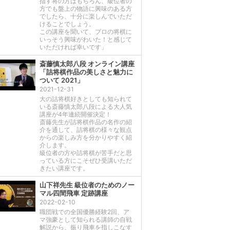
指す将の方はもちろん、級位者の
方でも盤上の物語に興味のある方
でしたら、十分に楽しんでいただ
けることでしょう。
この講座を聞いて、プロの将棋に
いっそう興味がわいた！と感じて
いただければ幸いです」
斎藤慎太郎八段 オンライン講座
「詰将棋作品の美しさと魅力に
ついて 2021」
2021-12-31
大の詰将棋好きとしても知られて
いる斎藤慎太郎八段による大人気
講座が4年連続開催決定！
斎藤先生が詰将棋作品の名作の紹
介を通して、詰将棋の様々な観点
からの楽しみ方を分かりやすく紹
介します。
級位者の方や詰将棋が苦手だと思
っている方にこそぜひ受講いただ
きたい講座です。
山下祥先生 級位者のためのノー
マル四間飛車 定跡講座
2022-02-10
職団戦での全国優勝経験2回、ア
マ強豪として知られる講師の自戦
解説から、振り飛車を指しこなす