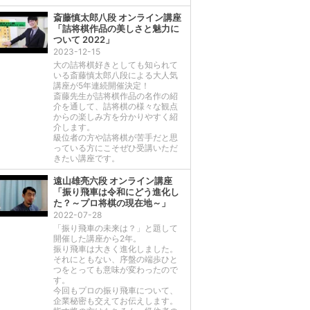
斎藤慎太郎八段 オンライン講座
「詰将棋作品の美しさと魅力に
ついて 2022」
2023-12-15
大の詰将棋好きとしても知られて
いる斎藤慎太郎八段による大人気
講座が5年連続開催決定！
斎藤先生が詰将棋作品の名作の紹
介を通して、詰将棋の様々な観点
からの楽しみ方を分かりやすく紹
介します。
級位者の方や詰将棋が苦手だと思
っている方にこそぜひ受講いただ
きたい講座です。
遠山雄亮六段 オンライン講座
「振り飛車は令和にどう進化し
た？～プロ将棋の現在地～」
2022-07-28
「振り飛車の未来は？」と題して
開催した講座から2年。
振り飛車は大きく進化しました。
それにともない、序盤の端歩ひと
つをとっても意味が変わったので
す。
今回もプロの振り飛車について、
企業秘密も交えてお伝えします。