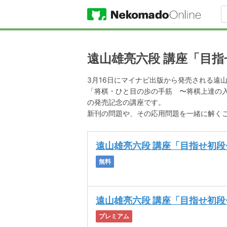
遠山雄亮六段 講座「目
3月16日にマイナビ出版から発売される遠
「将棋・ひと目の歩の手筋 〜将棋上達の
の発売記念の講座です。
新刊の問題や、その応用問題を一緒に解く
遠山雄亮六段 講座「目指せ初段〜
無料
遠山雄亮六段 講座「目指せ初段〜
プレミアム