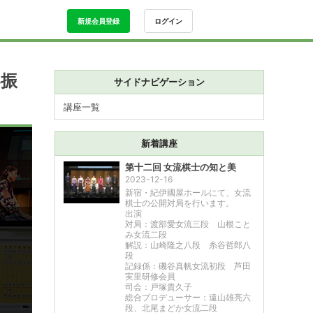
新規会員登録
ログイン
界振
サイドナビゲーション
講座一覧
新着講座
第十二回 女流棋士の知と美
2023-12-16
新宿・紀伊國屋ホールにて、女流
棋士の公開対局を行います。
出演
対局：渡部愛女流三段 山根こと
み女流二段
解説：山崎隆之八段 糸谷哲郎八
段
記録係：磯谷真帆女流初段 芦田
実里研修会員
司会：戸塚貴久子
総合プロデューサー：遠山雄亮六
段、北尾まどか女流二段