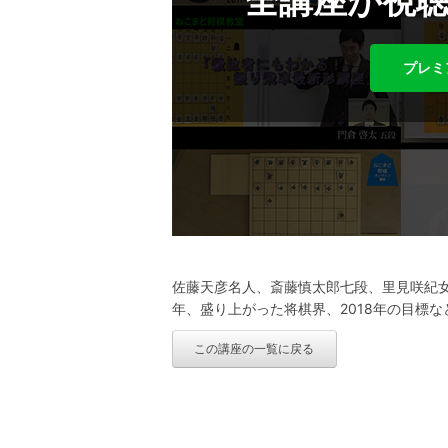
全講座が視
プレミ
佐藤天彦名人、斎藤慎太郎七段、里見咲紀女
年、盛り上がった将棋界、2018年の目標などを語り
この講座の一覧に戻る