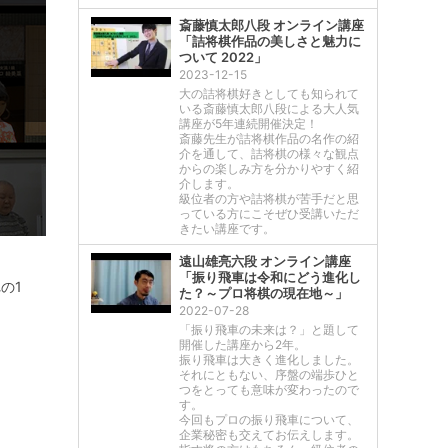
斎藤慎太郎八段 オンライン講座
「詰将棋作品の美しさと魅力に
ついて 2022」
2023-12-15
大の詰将棋好きとしても知られて
いる斎藤慎太郎八段による大人気
講座が5年連続開催決定！
斎藤先生が詰将棋作品の名作の紹
介を通して、詰将棋の様々な観点
からの楽しみ方を分かりやすく紹
介します。
級位者の方や詰将棋が苦手だと思
っている方にこそぜひ受講いただ
きたい講座です。
遠山雄亮六段 オンライン講座
「振り飛車は令和にどう進化し
の1
た？～プロ将棋の現在地～」
2022-07-28
「振り飛車の未来は？」と題して
開催した講座から2年。
振り飛車は大きく進化しました。
それにともない、序盤の端歩ひと
つをとっても意味が変わったので
す。
今回もプロの振り飛車について、
企業秘密も交えてお伝えします。