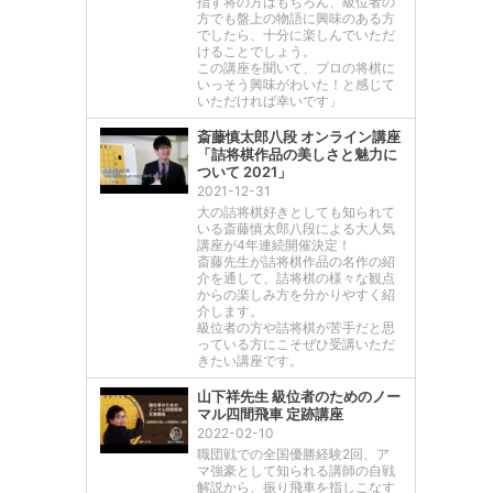
指す将の方はもちろん、級位者の
方でも盤上の物語に興味のある方
でしたら、十分に楽しんでいただ
けることでしょう。
この講座を聞いて、プロの将棋に
いっそう興味がわいた！と感じて
いただければ幸いです」
斎藤慎太郎八段 オンライン講座
「詰将棋作品の美しさと魅力に
ついて 2021」
2021-12-31
大の詰将棋好きとしても知られて
いる斎藤慎太郎八段による大人気
講座が4年連続開催決定！
斎藤先生が詰将棋作品の名作の紹
介を通して、詰将棋の様々な観点
からの楽しみ方を分かりやすく紹
介します。
級位者の方や詰将棋が苦手だと思
っている方にこそぜひ受講いただ
きたい講座です。
山下祥先生 級位者のためのノー
マル四間飛車 定跡講座
2022-02-10
職団戦での全国優勝経験2回、ア
マ強豪として知られる講師の自戦
解説から、振り飛車を指しこなす