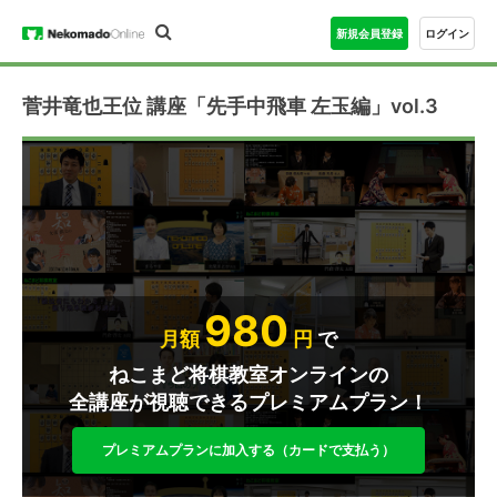
新規会員登録
ログイン
菅井竜也王位 講座「先手中飛車 左玉編」vol.3
980
月額
円
で
ねこまど将棋教室オンラインの
全講座が視聴できるプレミアムプラン！
プレミアムプランに加入する（カードで支払う）