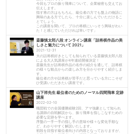
今回もプロの振り飛車について、企業秘密も交えてお
伝えします。
指す将の方はもちろん、級位者の方でも盤上の物語に
興味のある方でしたら、十分に楽しんでいただけるこ
とでしょう。
この講座を聞いて、プロの将棋にいっそう興味がわい
た！と感じていただければ幸いです」
斎藤慎太郎八段 オンライン講座「詰将棋作品の美
しさと魅力について 2021」
2021-12-31
大の詰将棋好きとしても知られている斎藤慎太郎八段
による大人気講座が4年連続開催決定！
斎藤先生が詰将棋作品の名作の紹介を通して、詰将棋
の様々な観点からの楽しみ方を分かりやすく紹介しま
す。
級位者の方や詰将棋が苦手だと思っている方にこそぜ
ひ受講いただきたい講座です。
山下祥先生 級位者のためのノーマル四間飛車 定跡
講座
2022-02-10
職団戦での全国優勝経験2回、アマ強豪として知られ
る講師の自戦解説から、振り飛車を指しこなすための
必要な定跡を学べます。
序盤の一手一手の指し手の意味や様々な変化手順な
ど、わかりやすく解説いたします。
初段を目指す級位者向けの内容となっておりますが、