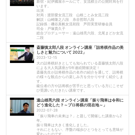
新宿・紀伊國屋ホールにて、女流棋士の公開対局を行
います。
出演
対局：渡部愛女流三段 山根ことみ女流二段
解説：山崎隆之八段 糸谷哲郎八段
記録係：磯谷真帆女流初段 芦田実里研修会員
司会：戸塚貴久子
総合プロデューサー：遠山雄亮六段、北尾まどか女流
二段
斎藤慎太郎八段 オンライン講座「詰将棋作品の美
しさと魅力について 2022」
2023-12-15
大の詰将棋好きとしても知られている斎藤慎太郎八段
による大人気講座が5年連続開催決定！
斎藤先生が詰将棋作品の名作の紹介を通して、詰将棋
の様々な観点からの楽しみ方を分かりやすく紹介しま
す。
級位者の方や詰将棋が苦手だと思っている方にこそぜ
ひ受講いただきたい講座です。
遠山雄亮六段 オンライン講座「振り飛車は令和に
どう進化した？～プロ将棋の現在地～」
2022-07-28
「振り飛車の未来は？」と題して開催した講座から2
年。
振り飛車は大きく進化しました。
それにともない、序盤の端歩ひとつをとっても意味が
変わったのです。