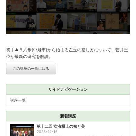
初手▲５六歩(中飛車)から始まる左玉の指し方について、菅井王
位が最新の研究を解説。
この講座の一覧に戻る
サイドナビゲーション
講座一覧
新着講座
第十二回 女流棋士の知と美
2023-12-16