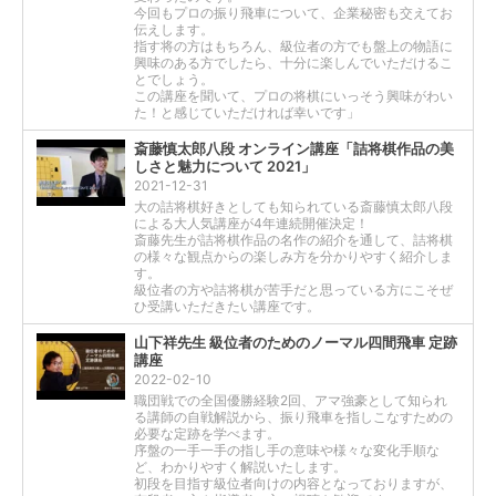
今回もプロの振り飛車について、企業秘密も交えてお
伝えします。
指す将の方はもちろん、級位者の方でも盤上の物語に
興味のある方でしたら、十分に楽しんでいただけるこ
とでしょう。
この講座を聞いて、プロの将棋にいっそう興味がわい
た！と感じていただければ幸いです」
斎藤慎太郎八段 オンライン講座「詰将棋作品の美
しさと魅力について 2021」
2021-12-31
大の詰将棋好きとしても知られている斎藤慎太郎八段
による大人気講座が4年連続開催決定！
斎藤先生が詰将棋作品の名作の紹介を通して、詰将棋
の様々な観点からの楽しみ方を分かりやすく紹介しま
す。
級位者の方や詰将棋が苦手だと思っている方にこそぜ
ひ受講いただきたい講座です。
山下祥先生 級位者のためのノーマル四間飛車 定跡
講座
2022-02-10
職団戦での全国優勝経験2回、アマ強豪として知られ
る講師の自戦解説から、振り飛車を指しこなすための
必要な定跡を学べます。
序盤の一手一手の指し手の意味や様々な変化手順な
ど、わかりやすく解説いたします。
初段を目指す級位者向けの内容となっておりますが、