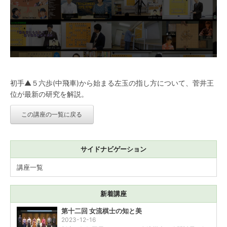
初手▲５六歩(中飛車)から始まる左玉の指し方について、菅井王
位が最新の研究を解説。
この講座の一覧に戻る
サイドナビゲーション
講座一覧
新着講座
第十二回 女流棋士の知と美
2023-12-16