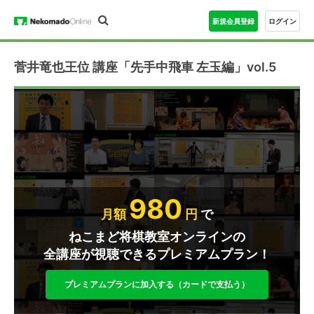
新規会員登録
ログイン
菅井竜也王位 講座「先手中飛車 左玉編」vol.5
980
月額
円
で
ねこまど将棋教室オンラインの
全講座が視聴できるプレミアムプラン！
プレミアムプランに加入する（カードで支払う）