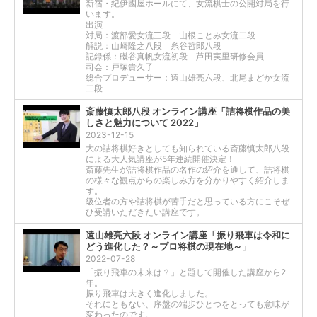
新宿・紀伊國屋ホールにて、女流棋士の公開対局を行
います。
出演
対局：渡部愛女流三段 山根ことみ女流二段
解説：山崎隆之八段 糸谷哲郎八段
記録係：磯谷真帆女流初段 芦田実里研修会員
司会：戸塚貴久子
総合プロデューサー：遠山雄亮六段、北尾まどか女流
二段
斎藤慎太郎八段 オンライン講座「詰将棋作品の美
しさと魅力について 2022」
2023-12-15
大の詰将棋好きとしても知られている斎藤慎太郎八段
による大人気講座が5年連続開催決定！
斎藤先生が詰将棋作品の名作の紹介を通して、詰将棋
の様々な観点からの楽しみ方を分かりやすく紹介しま
す。
級位者の方や詰将棋が苦手だと思っている方にこそぜ
ひ受講いただきたい講座です。
遠山雄亮六段 オンライン講座「振り飛車は令和に
どう進化した？～プロ将棋の現在地～」
2022-07-28
「振り飛車の未来は？」と題して開催した講座から2
年。
振り飛車は大きく進化しました。
それにともない、序盤の端歩ひとつをとっても意味が
変わったのです。