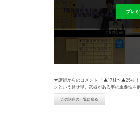
プレミ
☆講師からのコメント 「▲17桂〜▲25
クという見せ球、武器がある事の重要性を解説し
この講座の一覧に戻る