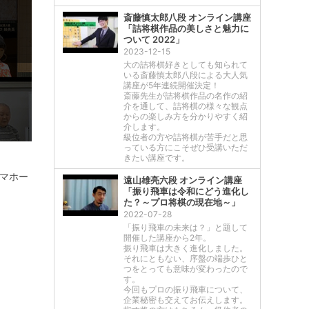
斎藤慎太郎八段 オンライン講座
「詰将棋作品の美しさと魅力に
ついて 2022」
2023-12-15
大の詰将棋好きとしても知られて
いる斎藤慎太郎八段による大人気
講座が5年連続開催決定！
斎藤先生が詰将棋作品の名作の紹
介を通して、詰将棋の様々な観点
からの楽しみ方を分かりやすく紹
介します。
級位者の方や詰将棋が苦手だと思
っている方にこそぜひ受講いただ
きたい講座です。
トマホー
遠山雄亮六段 オンライン講座
「振り飛車は令和にどう進化し
た？～プロ将棋の現在地～」
2022-07-28
「振り飛車の未来は？」と題して
開催した講座から2年。
振り飛車は大きく進化しました。
それにともない、序盤の端歩ひと
つをとっても意味が変わったので
す。
今回もプロの振り飛車について、
企業秘密も交えてお伝えします。