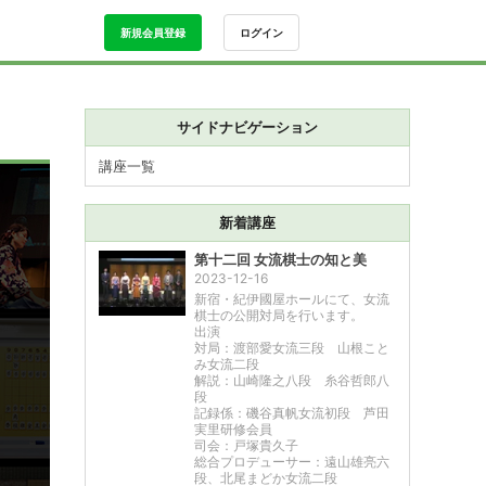
新規会員登録
ログイン
サイドナビゲーション
講座一覧
新着講座
第十二回 女流棋士の知と美
2023-12-16
新宿・紀伊國屋ホールにて、女流
棋士の公開対局を行います。
出演
対局：渡部愛女流三段 山根こと
み女流二段
解説：山崎隆之八段 糸谷哲郎八
段
記録係：磯谷真帆女流初段 芦田
実里研修会員
司会：戸塚貴久子
総合プロデューサー：遠山雄亮六
段、北尾まどか女流二段