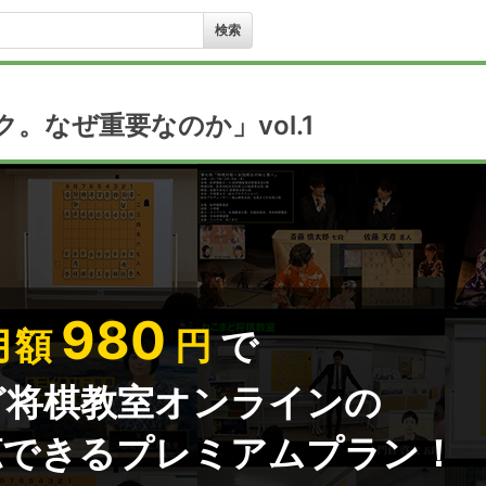
。なぜ重要なのか」vol.1
980
月額
円
で
ど将棋教室オンラインの
聴できるプレミアムプラン！