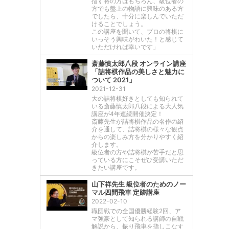
指す将の方はもちろん、級位者の
方でも盤上の物語に興味のある方
でしたら、十分に楽しんでいただ
けることでしょう。
この講座を聞いて、プロの将棋に
いっそう興味がわいた！と感じて
いただければ幸いです」
斎藤慎太郎八段 オンライン講座
「詰将棋作品の美しさと魅力に
ついて 2021」
2021-12-31
大の詰将棋好きとしても知られて
いる斎藤慎太郎八段による大人気
講座が4年連続開催決定！
斎藤先生が詰将棋作品の名作の紹
介を通して、詰将棋の様々な観点
からの楽しみ方を分かりやすく紹
介します。
級位者の方や詰将棋が苦手だと思
っている方にこそぜひ受講いただ
きたい講座です。
山下祥先生 級位者のためのノー
マル四間飛車 定跡講座
2022-02-10
職団戦での全国優勝経験2回、ア
マ強豪として知られる講師の自戦
解説から、振り飛車を指しこなす