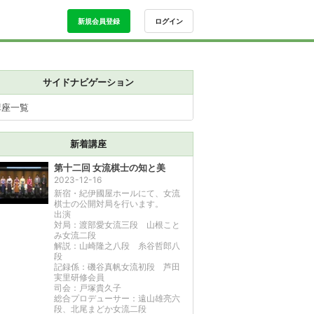
新規会員登録
ログイン
サイドナビゲーション
講座一覧
新着講座
第十二回 女流棋士の知と美
2023-12-16
新宿・紀伊國屋ホールにて、女流
棋士の公開対局を行います。
出演
対局：渡部愛女流三段 山根こと
み女流二段
解説：山崎隆之八段 糸谷哲郎八
段
記録係：磯谷真帆女流初段 芦田
実里研修会員
司会：戸塚貴久子
総合プロデューサー：遠山雄亮六
段、北尾まどか女流二段