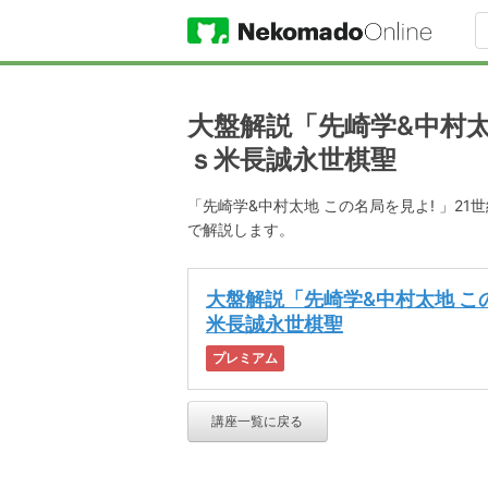
大盤解説「先崎学&中村太
ｓ米長誠永世棋聖
「先崎学&中村太地 この名局を見よ! 」2
で解説します。
大盤解説「先崎学&中村太地 こ
米長誠永世棋聖
プレミアム
講座一覧に戻る