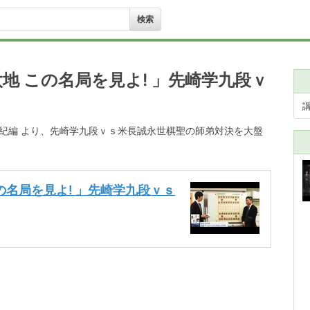
地 この名局を見よ! 」先崎学九段ｖ
1世紀編 より、先崎学九段ｖｓ米長誠永世棋聖の師弟対決を大盤
の名局を見よ! 」先崎学九段ｖｓ