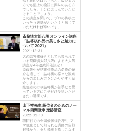
指す将の方はもちろん、級位者の
方でも盤上の物語に興味のある方
でしたら、十分に楽しんでいただ
けることでしょう。
この講座を聞いて、プロの将棋に
いっそう興味がわいた！と感じて
いただければ幸いです」
斎藤慎太郎八段 オンライン講座
「詰将棋作品の美しさと魅力に
ついて 2021」
2021-12-31
大の詰将棋好きとしても知られて
いる斎藤慎太郎八段による大人気
講座が4年連続開催決定！
斎藤先生が詰将棋作品の名作の紹
介を通して、詰将棋の様々な観点
からの楽しみ方を分かりやすく紹
介します。
級位者の方や詰将棋が苦手だと思
っている方にこそぜひ受講いただ
きたい講座です。
山下祥先生 級位者のためのノー
マル四間飛車 定跡講座
2022-02-10
職団戦での全国優勝経験2回、ア
マ強豪として知られる講師の自戦
解説から、振り飛車を指しこなす