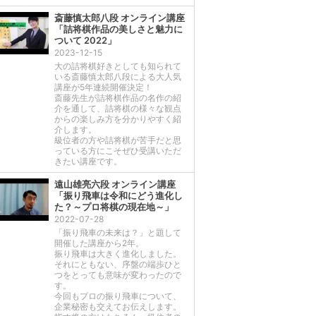
斎藤慎太郎八段 オンライン講座
「詰将棋作品の美しさと魅力に
ついて 2022」
2023-12-15
大の詰将棋好きとしても知られて
いる斎藤慎太郎八段による大人気
講座が5年連続開催決定！
斎藤先生が詰将棋作品の名作の紹
介を通して、詰将棋の様々な観点
からの楽しみ方を分かりやすく紹
介します。
級位者の方や詰将棋が苦手だと思
っている方にこそぜひ受講いただ
きたい講座です。
遠山雄亮六段 オンライン講座
「振り飛車は令和にどう進化し
た？～プロ将棋の現在地～」
2022-07-28
「振り飛車の未来は？」と題して
開催した講座から2年。
振り飛車は大きく進化しました。
それにともない、序盤の端歩ひと
つをとっても意味が変わったので
す。
今回もプロの振り飛車について、
企業秘密も交えてお伝えします。