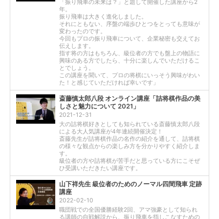
「振り飛車の未来は？」と題して開催した講座から2
年。
振り飛車は大きく進化しました。
それにともない、序盤の端歩ひとつをとっても意味が
変わったのです。
今回もプロの振り飛車について、企業秘密も交えてお
伝えします。
指す将の方はもちろん、級位者の方でも盤上の物語に
興味のある方でしたら、十分に楽しんでいただけるこ
とでしょう。
この講座を聞いて、プロの将棋にいっそう興味がわい
た！と感じていただければ幸いです」
斎藤慎太郎八段 オンライン講座「詰将棋作品の美
しさと魅力について 2021」
2021-12-31
大の詰将棋好きとしても知られている斎藤慎太郎八段
による大人気講座が4年連続開催決定！
斎藤先生が詰将棋作品の名作の紹介を通して、詰将棋
の様々な観点からの楽しみ方を分かりやすく紹介しま
す。
級位者の方や詰将棋が苦手だと思っている方にこそぜ
ひ受講いただきたい講座です。
山下祥先生 級位者のためのノーマル四間飛車 定跡
講座
2022-02-10
職団戦での全国優勝経験2回、アマ強豪として知られ
る講師の自戦解説から、振り飛車を指しこなすための