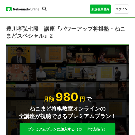
新規会員登録
ログイン
豊川孝弘七段 講座『パワーアップ将棋塾・ねこ
まどスペシャル』2
980
月額
円
で
ねこまど将棋教室オンラインの
全講座が視聴できるプレミアムプラン！
プレミアムプランに加入する（カードで支払う）