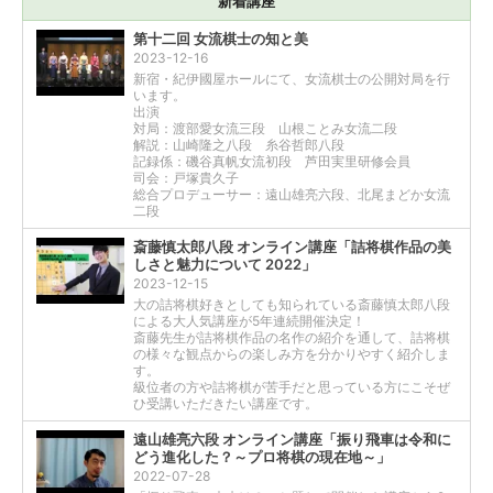
新着講座
第十二回 女流棋士の知と美
2023-12-16
新宿・紀伊國屋ホールにて、女流棋士の公開対局を行
います。
出演
対局：渡部愛女流三段 山根ことみ女流二段
解説：山崎隆之八段 糸谷哲郎八段
記録係：磯谷真帆女流初段 芦田実里研修会員
司会：戸塚貴久子
総合プロデューサー：遠山雄亮六段、北尾まどか女流
二段
斎藤慎太郎八段 オンライン講座「詰将棋作品の美
しさと魅力について 2022」
2023-12-15
大の詰将棋好きとしても知られている斎藤慎太郎八段
による大人気講座が5年連続開催決定！
斎藤先生が詰将棋作品の名作の紹介を通して、詰将棋
の様々な観点からの楽しみ方を分かりやすく紹介しま
す。
級位者の方や詰将棋が苦手だと思っている方にこそぜ
ひ受講いただきたい講座です。
遠山雄亮六段 オンライン講座「振り飛車は令和に
どう進化した？～プロ将棋の現在地～」
2022-07-28