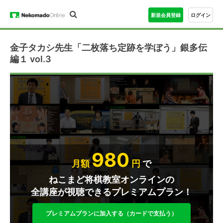
新規会員登録
ログイン
金子タカシ先生「二枚落ち定跡を学ぼう」銀多伝
編１ vol.3
980
月額
円
で
ねこまど将棋教室オンラインの
全講座が視聴できるプレミアムプラン！
プレミアムプランに加入する（カードで支払う）