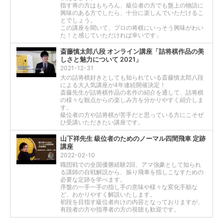
指す将の方はもちろん、級位者の方でも盤上の物語に
興味のある方でしたら、十分に楽しんでいただけるこ
とでしょう。
この講座を聞いて、プロの将棋にいっそう興味がわい
た！と感じていただければ幸いです」
斎藤慎太郎八段 オンライン講座「詰将棋作品の美
しさと魅力について 2021」
2021-12-31
大の詰将棋好きとしても知られている斎藤慎太郎八段
による大人気講座が4年連続開催決定！
斎藤先生が詰将棋作品の名作の紹介を通して、詰将棋
の様々な観点からの楽しみ方を分かりやすく紹介しま
す。
級位者の方や詰将棋が苦手だと思っている方にこそぜ
ひ受講いただきたい講座です。
山下祥先生 級位者のためのノーマル四間飛車 定跡
講座
2022-02-10
職団戦での全国優勝経験2回、アマ強豪として知られ
る講師の自戦解説から、振り飛車を指しこなすための
必要な定跡を学べます。
序盤の一手一手の指し手の意味や様々な変化手順な
ど、わかりやすく解説いたします。
初段を目指す級位者向けの内容となっておりますが、
有段者の方や指導者の方の視聴も歓迎です。