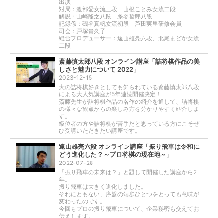
出演
対局：渡部愛女流三段 山根ことみ女流二段
解説：山崎隆之八段 糸谷哲郎八段
記録係：磯谷真帆女流初段 芦田実里研修会員
司会：戸塚貴久子
総合プロデューサー：遠山雄亮六段、北尾まどか女流
二段
斎藤慎太郎八段 オンライン講座「詰将棋作品の美
しさと魅力について 2022」
2023-12-15
大の詰将棋好きとしても知られている斎藤慎太郎八段
による大人気講座が5年連続開催決定！
斎藤先生が詰将棋作品の名作の紹介を通して、詰将棋
の様々な観点からの楽しみ方を分かりやすく紹介しま
す。
級位者の方や詰将棋が苦手だと思っている方にこそぜ
ひ受講いただきたい講座です。
遠山雄亮六段 オンライン講座「振り飛車は令和に
どう進化した？～プロ将棋の現在地～」
2022-07-28
「振り飛車の未来は？」と題して開催した講座から2
年。
振り飛車は大きく進化しました。
それにともない、序盤の端歩ひとつをとっても意味が
変わったのです。
今回もプロの振り飛車について、企業秘密も交えてお
伝えします。