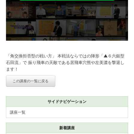
「角交換拒否型の戦い方」 本戦法ならではの陣形「▲６六銀型
石田流」で 振り飛車の天敵である居飛車穴熊や左美濃を撃退し
ます！
この講座の一覧に戻る
サイドナビゲーション
講座一覧
新着講座