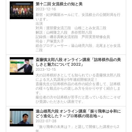
第十二回 女流棋士の知と美
2023-12-16
新宿・紀伊國屋ホールにて、女流棋士の公開対局を行
います。
出演
対局：渡部愛女流三段 山根ことみ女流二段
解説：山崎隆之八段 糸谷哲郎八段
記録係：磯谷真帆女流初段 芦田実里研修会員
司会：戸塚貴久子
総合プロデューサー：遠山雄亮六段、北尾まどか女流
二段
斎藤慎太郎八段 オンライン講座「詰将棋作品の美
しさと魅力について 2022」
2023-12-15
大の詰将棋好きとしても知られている斎藤慎太郎八段
による大人気講座が5年連続開催決定！
斎藤先生が詰将棋作品の名作の紹介を通して、詰将棋
の様々な観点からの楽しみ方を分かりやすく紹介しま
す。
級位者の方や詰将棋が苦手だと思っている方にこそぜ
ひ受講いただきたい講座です。
遠山雄亮六段 オンライン講座「振り飛車は令和に
どう進化した？～プロ将棋の現在地～」
2022-07-28
「振り飛車の未来は？」と題して開催した講座から2
年。