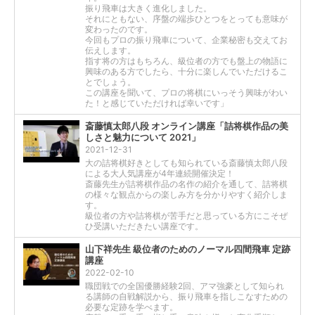
振り飛車は大きく進化しました。
それにともない、序盤の端歩ひとつをとっても意味が
変わったのです。
今回もプロの振り飛車について、企業秘密も交えてお
伝えします。
指す将の方はもちろん、級位者の方でも盤上の物語に
興味のある方でしたら、十分に楽しんでいただけるこ
とでしょう。
この講座を聞いて、プロの将棋にいっそう興味がわい
た！と感じていただければ幸いです」
斎藤慎太郎八段 オンライン講座「詰将棋作品の美
しさと魅力について 2021」
2021-12-31
大の詰将棋好きとしても知られている斎藤慎太郎八段
による大人気講座が4年連続開催決定！
斎藤先生が詰将棋作品の名作の紹介を通して、詰将棋
の様々な観点からの楽しみ方を分かりやすく紹介しま
す。
級位者の方や詰将棋が苦手だと思っている方にこそぜ
ひ受講いただきたい講座です。
山下祥先生 級位者のためのノーマル四間飛車 定跡
講座
2022-02-10
職団戦での全国優勝経験2回、アマ強豪として知られ
る講師の自戦解説から、振り飛車を指しこなすための
必要な定跡を学べます。