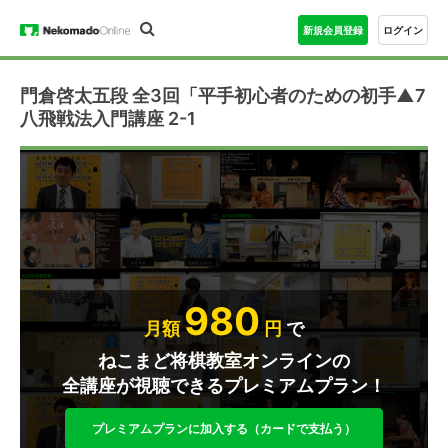
新規会員登録
ログイン
門倉啓太五段 全3回「平手初心者のための初手▲7
八飛戦法入門講座 2-1
980
月額
円
で
ねこまど将棋教室オンラインの
全講座が視聴できるプレミアムプラン！
プレミアムプランに加入する（カードで支払う）