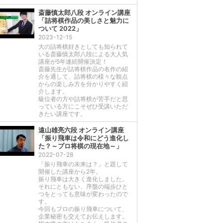
斎藤慎太郎八段 オンライン講座
「詰将棋作品の美しさと魅力に
ついて 2022」
2023-12-15
大の詰将棋好きとしても知られて
いる斎藤慎太郎八段による大人気
講座が5年連続開催決定！
斎藤先生が詰将棋作品の名作の紹
介を通して、詰将棋の様々な観点
からの楽しみ方を分かりやすく紹
介します。
級位者の方や詰将棋が苦手だと思
っている方にこそぜひ受講いただ
きたい講座です。
遠山雄亮六段 オンライン講座
「振り飛車は令和にどう進化し
た？～プロ将棋の現在地～」
2022-07-28
「振り飛車の未来は？」と題して
開催した講座から2年。
振り飛車は大きく進化しました。
それにともない、序盤の端歩ひと
つをとっても意味が変わったので
す。
今回もプロの振り飛車について、
企業秘密も交えてお伝えします。