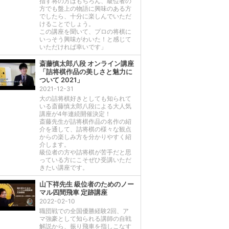
指す将の方はもちろん、級位者の
方でも盤上の物語に興味のある方
でしたら、十分に楽しんでいただ
けることでしょう。
この講座を聞いて、プロの将棋に
いっそう興味がわいた！と感じて
いただければ幸いです」
斎藤慎太郎八段 オンライン講座
「詰将棋作品の美しさと魅力に
ついて 2021」
2021-12-31
大の詰将棋好きとしても知られて
いる斎藤慎太郎八段による大人気
講座が4年連続開催決定！
斎藤先生が詰将棋作品の名作の紹
介を通して、詰将棋の様々な観点
からの楽しみ方を分かりやすく紹
介します。
級位者の方や詰将棋が苦手だと思
っている方にこそぜひ受講いただ
きたい講座です。
山下祥先生 級位者のためのノー
マル四間飛車 定跡講座
2022-02-10
職団戦での全国優勝経験2回、ア
マ強豪として知られる講師の自戦
解説から、振り飛車を指しこなす