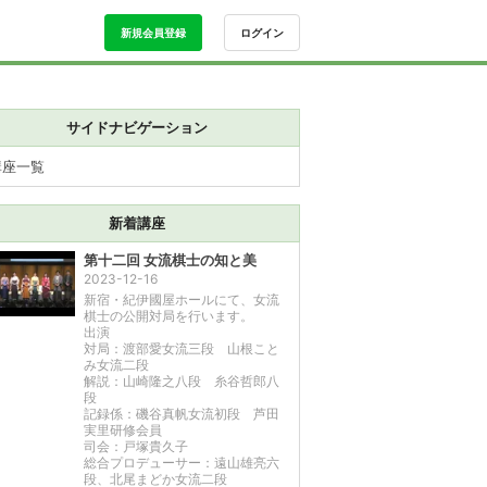
新規会員登録
ログイン
サイドナビゲーション
講座一覧
新着講座
第十二回 女流棋士の知と美
2023-12-16
新宿・紀伊國屋ホールにて、女流
棋士の公開対局を行います。
出演
対局：渡部愛女流三段 山根こと
み女流二段
解説：山崎隆之八段 糸谷哲郎八
段
記録係：磯谷真帆女流初段 芦田
実里研修会員
司会：戸塚貴久子
総合プロデューサー：遠山雄亮六
段、北尾まどか女流二段