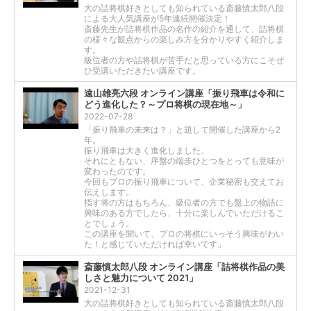
大の詰将棋好きとしても知られている斎藤慎太郎八段
による大人気講座が5年連続開催決定！
斎藤先生が詰将棋作品の名作の紹介を通して、詰将棋
の様々な観点からの楽しみ方を分かりやすく紹介しま
す。
級位者の方や詰将棋が苦手だと思っている方にこそぜ
ひ受講いただきたい講座です。
遠山雄亮六段 オンライン講座「振り飛車は令和に
どう進化した？～プロ将棋の現在地～」
2022-07-28
「振り飛車の未来は？」と題して開催した講座から2
年。
振り飛車は大きく進化しました。
それにともない、序盤の端歩ひとつをとっても意味が
変わったのです。
今回もプロの振り飛車について、企業秘密も交えてお
伝えします。
指す将の方はもちろん、級位者の方でも盤上の物語に
興味のある方でしたら、十分に楽しんでいただけるこ
とでしょう。
この講座を聞いて、プロの将棋にいっそう興味がわい
た！と感じていただければ幸いです」
斎藤慎太郎八段 オンライン講座「詰将棋作品の美
しさと魅力について 2021」
2021-12-31
大の詰将棋好きとしても知られている斎藤慎太郎八段