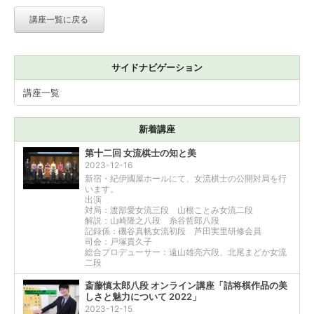
講座一覧に戻る
サイドナビゲーション
講座一覧
新着講座
第十二回 女流棋士の知と美
2023-12-16
新宿・紀伊國屋ホールにて、女流棋士の公開対局を行
います。
出演
対局：渡部愛女流三段 山根ことみ女流二段
解説：山崎隆之八段 糸谷哲郎八段
記録係：磯谷真帆女流初段 芦田実里研修会員
司会：戸塚貴久子
総合プロデューサー：遠山雄亮六段、北尾まどか女流
二段
斎藤慎太郎八段 オンライン講座「詰将棋作品の美
しさと魅力について 2022」
2023-12-15