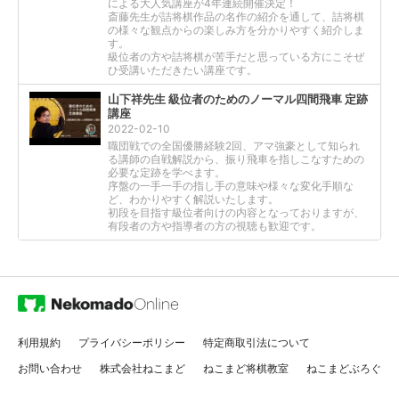
による大人気講座が4年連続開催決定！
斎藤先生が詰将棋作品の名作の紹介を通して、詰将棋
の様々な観点からの楽しみ方を分かりやすく紹介しま
す。
級位者の方や詰将棋が苦手だと思っている方にこそぜ
ひ受講いただきたい講座です。
山下祥先生 級位者のためのノーマル四間飛車 定跡
講座
2022-02-10
職団戦での全国優勝経験2回、アマ強豪として知られ
る講師の自戦解説から、振り飛車を指しこなすための
必要な定跡を学べます。
序盤の一手一手の指し手の意味や様々な変化手順な
ど、わかりやすく解説いたします。
初段を目指す級位者向けの内容となっておりますが、
有段者の方や指導者の方の視聴も歓迎です。
利用規約
プライバシーポリシー
特定商取引法について
お問い合わせ
株式会社ねこまど
ねこまど将棋教室
ねこまどぶろぐ