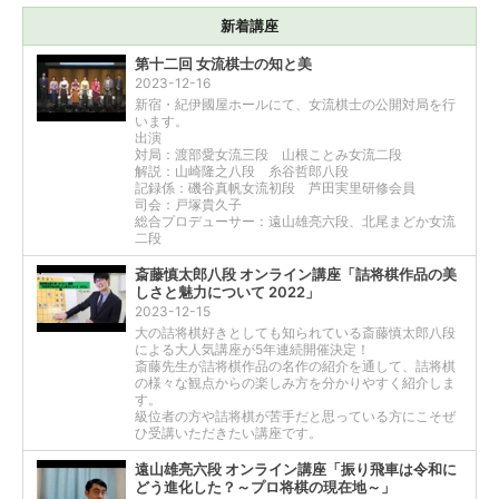
新着講座
第十二回 女流棋士の知と美
2023-12-16
新宿・紀伊國屋ホールにて、女流棋士の公開対局を行
います。
出演
対局：渡部愛女流三段 山根ことみ女流二段
解説：山崎隆之八段 糸谷哲郎八段
記録係：磯谷真帆女流初段 芦田実里研修会員
司会：戸塚貴久子
総合プロデューサー：遠山雄亮六段、北尾まどか女流
二段
斎藤慎太郎八段 オンライン講座「詰将棋作品の美
しさと魅力について 2022」
2023-12-15
大の詰将棋好きとしても知られている斎藤慎太郎八段
による大人気講座が5年連続開催決定！
斎藤先生が詰将棋作品の名作の紹介を通して、詰将棋
の様々な観点からの楽しみ方を分かりやすく紹介しま
す。
級位者の方や詰将棋が苦手だと思っている方にこそぜ
ひ受講いただきたい講座です。
遠山雄亮六段 オンライン講座「振り飛車は令和に
どう進化した？～プロ将棋の現在地～」