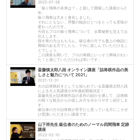
2022-07-28
「振り飛車の未来は？」と題して開催した講座から2
年。
振り飛車は大きく進化しました。
それにともない、序盤の端歩ひとつをとっても意味が
変わったのです。
今回もプロの振り飛車について、企業秘密も交えてお
伝えします。
指す将の方はもちろん、級位者の方でも盤上の物語に
興味のある方でしたら、十分に楽しんでいただけるこ
とでしょう。
この講座を聞いて、プロの将棋にいっそう興味がわい
た！と感じていただければ幸いです」
斎藤慎太郎八段 オンライン講座「詰将棋作品の美
しさと魅力について 2021」
2021-12-31
大の詰将棋好きとしても知られている斎藤慎太郎八段
による大人気講座が4年連続開催決定！
斎藤先生が詰将棋作品の名作の紹介を通して、詰将棋
の様々な観点からの楽しみ方を分かりやすく紹介しま
す。
級位者の方や詰将棋が苦手だと思っている方にこそぜ
ひ受講いただきたい講座です。
山下祥先生 級位者のためのノーマル四間飛車 定跡
講座
2022-02-10