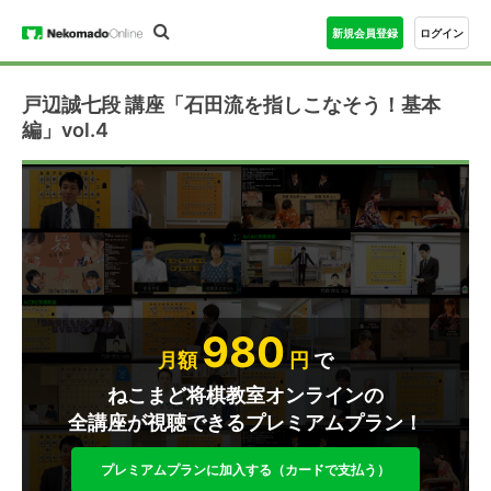
新規会員登録
ログイン
戸辺誠七段 講座「石田流を指しこなそう！基本
編」vol.4
980
月額
円
で
ねこまど将棋教室オンラインの
全講座が視聴できるプレミアムプラン！
プレミアムプランに加入する（カードで支払う）