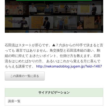
石田流はスタートが肝心です。▲７六歩からの10手で決まると言
っても 過言ではありません。角交換型と石田流本組の違い、駒
組の時に抑えて おきたいポイント、仕掛け方を教えます。石田
流をはじめたばかりの方、 あるいはこれから覚える方に喜んで
もらえる講座です。
http://nekomadoblog.jugem.jp/?eid=1467
この講座の一覧に戻る
サイドナビゲーション
講座一覧